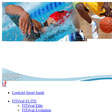
Logiciel Sport Santé
FITéval ELITE
FITéval Elite
FITéval Evolution