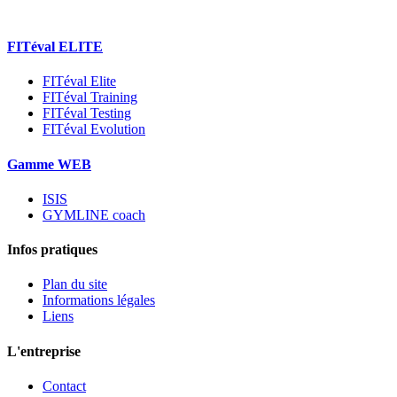
FITéval ELITE
FITéval Elite
FITéval Training
FITéval Testing
FITéval Evolution
Gamme WEB
ISIS
GYMLINE coach
Infos pratiques
Plan du site
Informations légales
Liens
L'entreprise
Contact