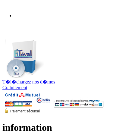
T�l�chargez nos d�mos
Gratuitement
information