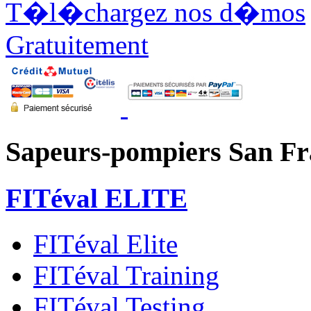
T�l�chargez nos d�mos
Gratuitement
Sapeurs-pompiers San F
FITéval ELITE
FITéval Elite
FITéval Training
FITéval Testing