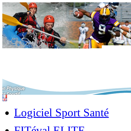
Logiciel Sport Santé
FITéval ELITE