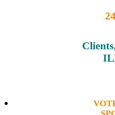
2
Clients
I
VOT
SP