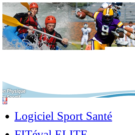
Logiciel Sport Santé
FITéval ELITE