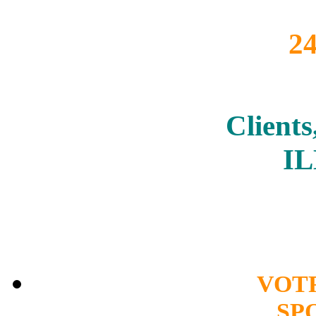
2
Clients
I
VOT
SP