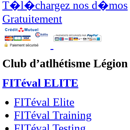
T�l�chargez nos d�mos
Gratuitement
Club d’atlhétisme Légion
FITéval ELITE
FITéval Elite
FITéval Training
FITéval Testing