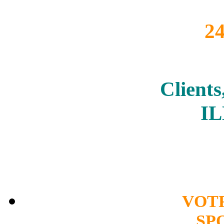
2
Clients
I
VOT
SP