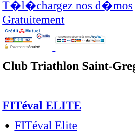
T�l�chargez nos d�mos
Gratuitement
Club Triathlon Saint-Gre
FITéval ELITE
FITéval Elite