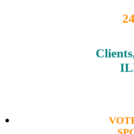
2
Clients
I
VOT
SP