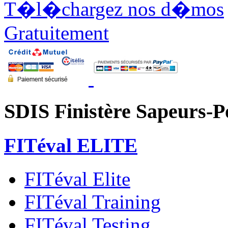
T�l�chargez nos d�mos
Gratuitement
SDIS Finistère Sapeurs-
FITéval ELITE
FITéval Elite
FITéval Training
FITéval Testing