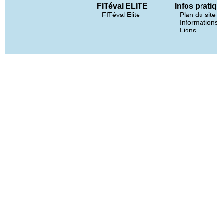
FITéval ELITE
Infos prati
FITéval Elite
Plan du site
Informations
Liens