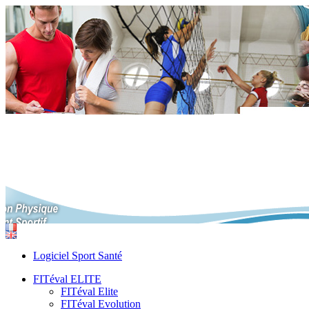
Logiciel Sport Santé
FITéval ELITE
FITéval Elite
FITéval Evolution