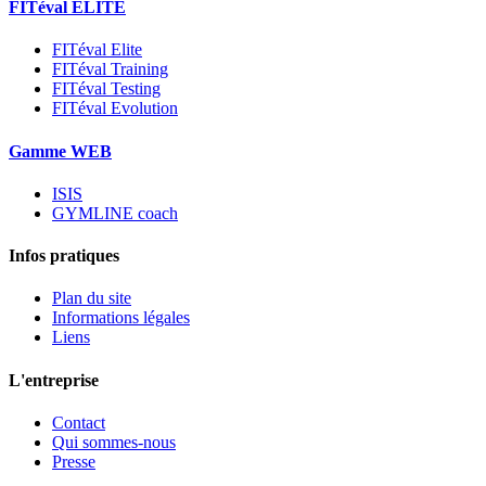
FITéval ELITE
FITéval Elite
FITéval Training
FITéval Testing
FITéval Evolution
Gamme WEB
ISIS
GYMLINE coach
Infos pratiques
Plan du site
Informations légales
Liens
L'entreprise
Contact
Qui sommes-nous
Presse