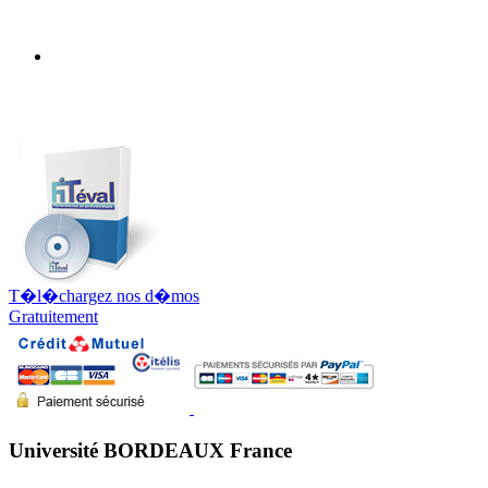
T�l�chargez nos d�mos
Gratuitement
Université BORDEAUX France