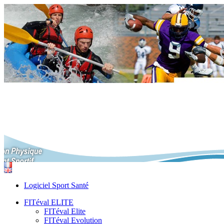
Logiciel Sport Santé
FITéval ELITE
FITéval Elite
FITéval Evolution