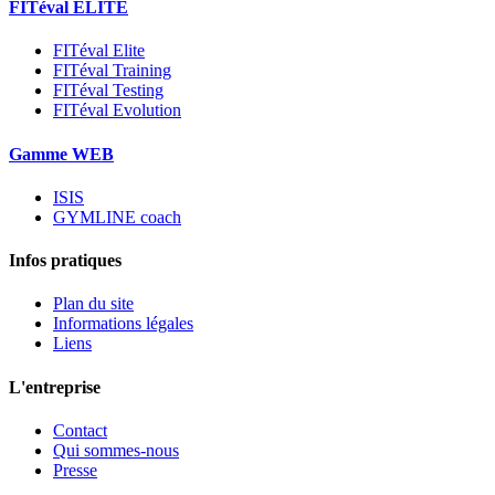
FITéval ELITE
FITéval Elite
FITéval Training
FITéval Testing
FITéval Evolution
Gamme WEB
ISIS
GYMLINE coach
Infos pratiques
Plan du site
Informations légales
Liens
L'entreprise
Contact
Qui sommes-nous
Presse