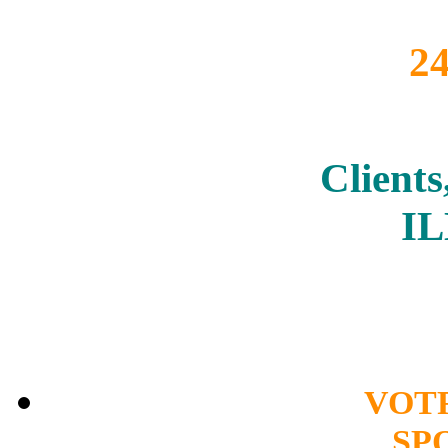
2
Clients
I
VOT
SP