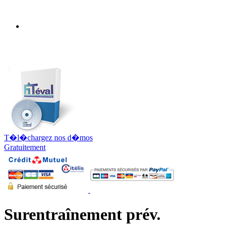
T�l�chargez nos d�mos
Gratuitement
Surentraînement prév.