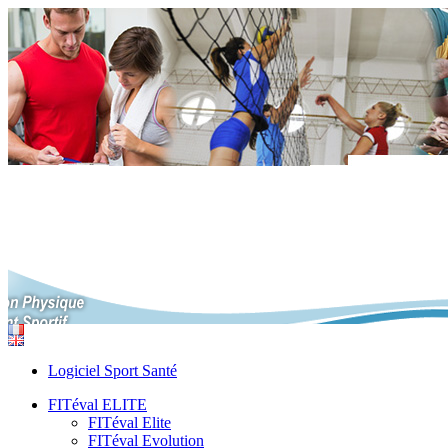
Logiciel Sport Santé
FITéval ELITE
FITéval Elite
FITéval Evolution