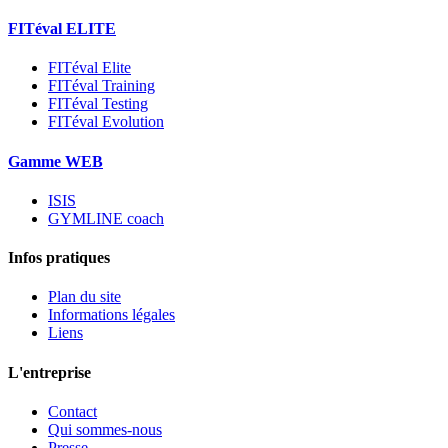
FITéval ELITE
FITéval Elite
FITéval Training
FITéval Testing
FITéval Evolution
Gamme WEB
ISIS
GYMLINE coach
Infos pratiques
Plan du site
Informations légales
Liens
L'entreprise
Contact
Qui sommes-nous
Presse