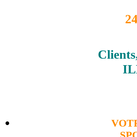
2
Clients
I
VOT
SP