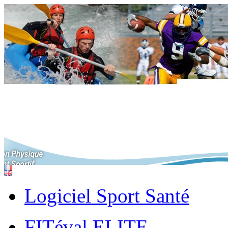
Logiciel Sport Santé
FITéval ELITE