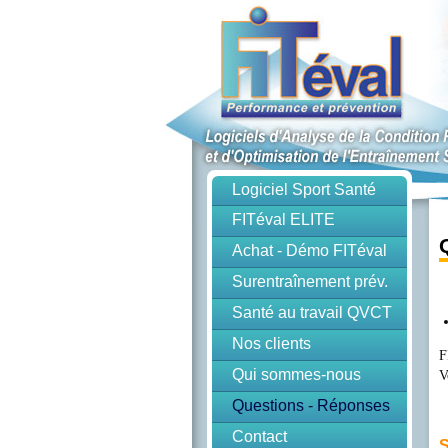
Logiciel Sport Santé
FITéval ELITE
Achat - Démo FITéval
Surentraînement prév.
Santé au travail QVCT
Nos clients
F
Qui sommes-nous
V
Questions - Réponses
Contact
S