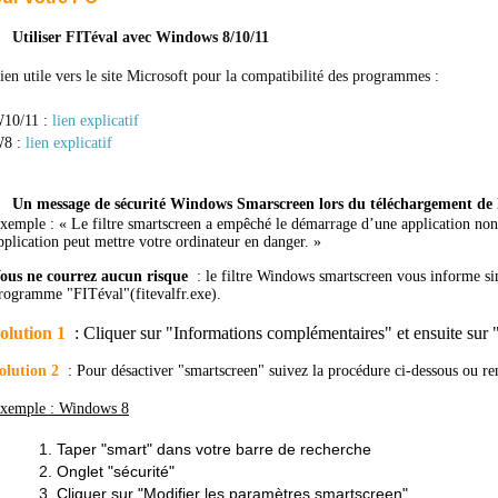
Utiliser FITéval avec Windows 8/10/11
ien utile vers le site Microsoft pour la compatibilité des programmes :
10/11 :
lien explicatif
8 :
lien explicatif
Un message de sécurité Windows Smarscreen lors du téléchargement de
xemple : « Le filtre smartscreen a empêché le démarrage d’une application non
pplication peut mettre votre ordinateur en danger. »
ous ne courrez aucun risque
: le filtre Windows smartscreen vous informe si
rogramme "FITéval"(fitevalfr.exe).
olution 1
: Cliquer sur "Informations complémentaires" et ensuite su
olution 2
: Pour désactiver "smartscreen"
suivez la procédure ci-dessous ou re
xemple : Windows 8
Taper "smart" dans votre barre de recherche
Onglet "sécurité"
Cliquer sur "Modifier les paramètres smartscreen"