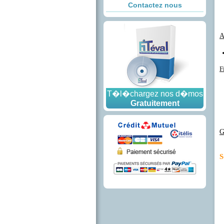
Contactez nous
A
F
T�l�chargez nos d�mos
Gratuitement
G
S