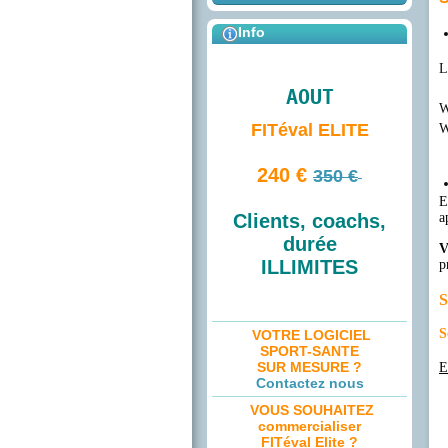
Info
L
AOUT
W
FITéval ELITE
W
240 €
350 €
E
a
Clients, coachs,
durée
V
ILLIMITES
p
S
S
VOTRE LOGICIEL
SPORT-SANTE
SUR MESURE ?
E
Contactez nous
VOUS SOUHAITEZ
commercialiser
FITéval Elite ?