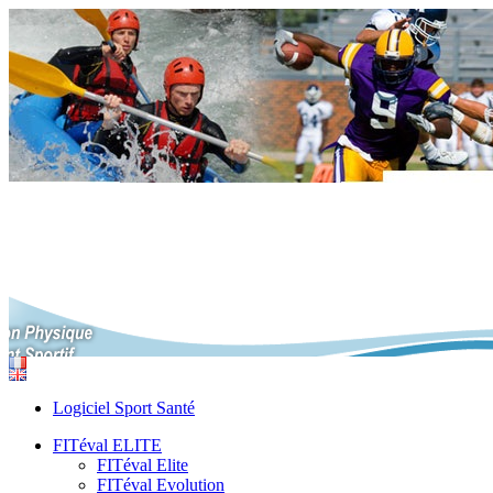
Logiciel Sport Santé
FITéval ELITE
FITéval Elite
FITéval Evolution