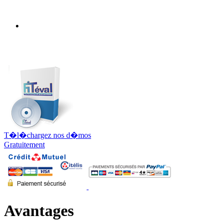
T�l�chargez nos d�mos
Gratuitement
Avantages