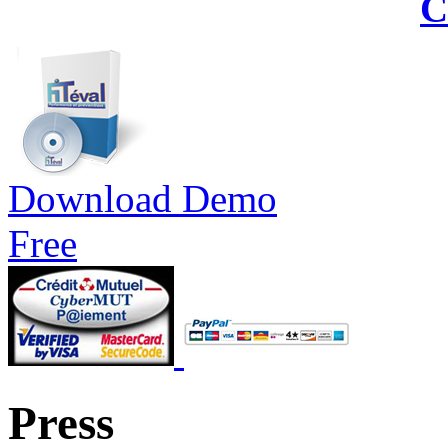
C
Download Demo
Free
Press