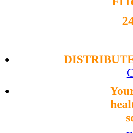
FIT
2
DISTRIBUT
C
You
heal
s