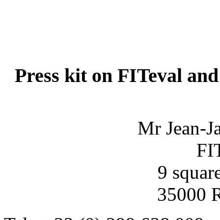
Press kit
on
FITeval
and
Mr
Jean
-
J
F
I
9 squar
35000